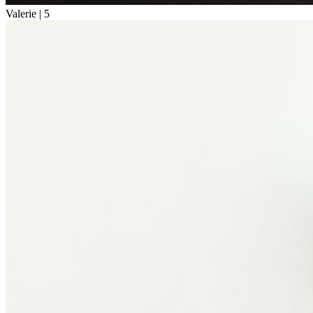
Valerie |
5